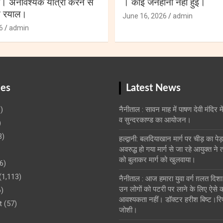
ै। अनावश्यक यात्रा करने से
। कोई जनहानी नही हुई।
त रयाल।
June 16, 2026
admin
6
admin
ies
Latest News
)
नैनीताल : सावन माह में पाषण देवी मंदिर मे
व सुन्दरकाण्ड का आयोजन।
)
3)
हल्द्वानी: बलदियाखान मार्ग पर चीड़ का पेड़ 
अवरुद्ध हो गया मार्ग से जा रहे आयुक्त ने 
को बुलाकर मार्ग को खुलवाया।
6)
(1,113)
नैनीताल : आज हमारा युवा वर्ग ग़लत दिशा
उन लोगों को पटरी पर लाने के लिए ऐसे का
)
आवश्यकता नहीं। डॉक्टर हरीश बिष्ट।रि
t
(57)
जोशी।