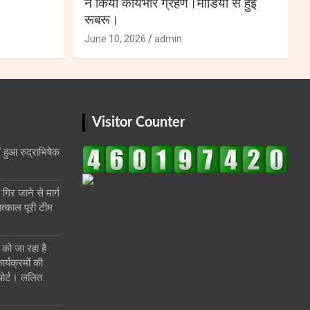
ने किया कार्यभार ग्रहण।मीडिया से हुई
रूबरू।
June 10, 2026
admin
Visitor Counter
ं हुआ रुद्राभिषेक
गिर जाने से मार्ग
तत्काल पूरी टीम
 को जा रहा है
र्यक्रमों की
पोर्ट। ललित