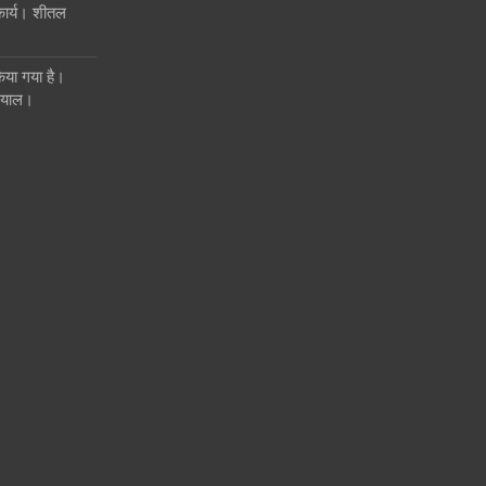
ण कार्य। शीतल
िया गया है।
 रयाल।