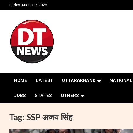
Skip
Friday, August 7, 2026
to
content
Struggle for Truth
DOON TIMES
HOME
LATEST
UTTARAKHAND
NATIONAL
JOBS
STATES
OTHERS
Tag:
SSP अजय सिंह