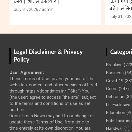
कार्य। शीतल कटियार।
किया गया ह
बचे। ललि
July 31, 2026
admin
July 31, 202
Legal Disclaimer & Privacy
Categor
Policy
Breaking
(773
User Agreement
Business
(64
These Terms of Use govern your use of the
Covid-19
(33
websites, content and other services offered
Crime
(247)
through https://doontimes.in/ (“Site”) You
Dehradun
(34
(the user) agree to access “the site”, subject
to the terms and conditions of use as set
DT Exclusive
out here.
Education
(46
Doon Times News may add to or change or
Entertainmen
update these Terms of Use, from time to
time entirely at its own discretion. You are
Haridwar
(1)