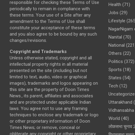
responsible for checking these Terms of Use
Health
(71)
periodically to remain in compliance with
Jobs
(29)
these terms. Your use of a Site after any
Lifestyle
(265
amendment to the Terms of Use shall
constitute your acceptance of these terms
NagarNigam e
and you also agree to be bound by any such
Nanital
(70)
changes/revisions.
National
(221
Copyright and Trademarks
Others
(22)
Unless otherwise stated, copyright and all
Politics
(372)
intellectual property rights in all material
Sports
(18)
presented on the site (including but not
limited to text, audio, video or graphical
States
(54)
images), trademarks and logos appearing on
Tech
(12)
this site are the property of Doon Times
Uncategorize
News., its parent, affiliates and associates
and are protected under applicable Indian
Uttarakhand
(
laws. You agree not to use any framing
Vidhansabha 
techniques to enclose any trademark or logo
World
(40)
or other proprietary information of Doon
लोकसभा चुनाव 
Times News; or remove, conceal or
obliterate any copyright or other proprietary
विधानसभा चुना