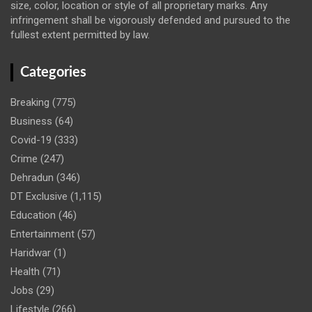
size, color, location or style of all proprietary marks. Any
infringement shall be vigorously defended and pursued to the
fullest extent permitted by law.
Categories
Breaking
(775)
Business
(64)
Covid-19
(333)
Crime
(247)
Dehradun
(346)
DT Exclusive
(1,115)
Education
(46)
Entertainment
(57)
Haridwar
(1)
Health
(71)
Jobs
(29)
Lifestyle
(266)