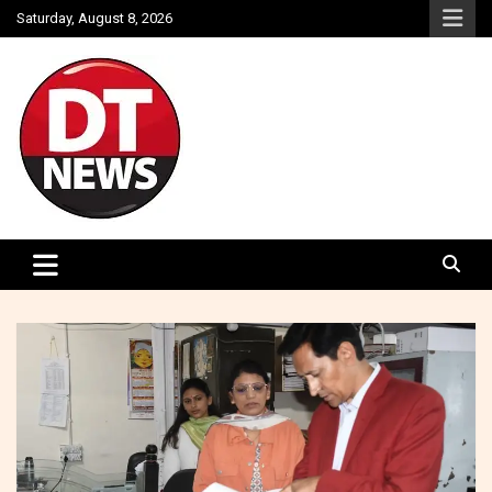
Skip
Saturday, August 8, 2026
to
content
Struggle for Truth
DOON TIMES