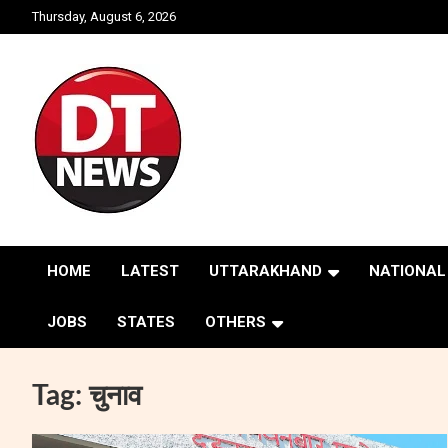
Skip
Thursday, August 6, 2026
to
content
Struggle for Truth
DOON TIMES
HOME
LATEST
UTTARAKHAND
NATIONAL
JOBS
STATES
OTHERS
Tag:
चुनाव