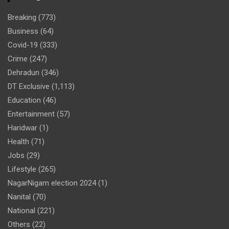
Breaking
(773)
Business
(64)
Covid-19
(333)
Crime
(247)
Dehradun
(346)
DT Exclusive
(1,113)
Education
(46)
Entertainment
(57)
Haridwar
(1)
Health
(71)
Jobs
(29)
Lifestyle
(265)
NagarNigam election 2024
(1)
Nanital
(70)
National
(221)
Others
(22)