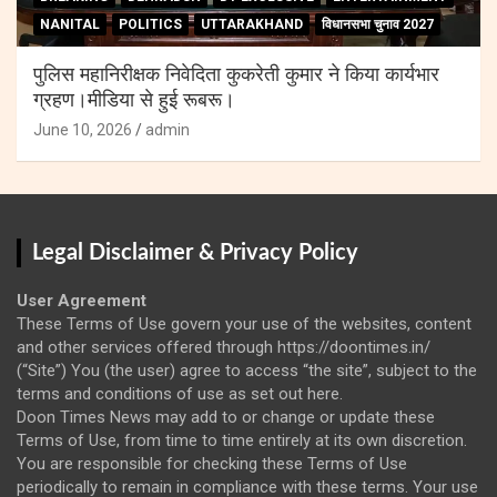
NANITAL
POLITICS
UTTARAKHAND
विधानसभा चुनाव 2027
पुलिस महानिरीक्षक निवेदिता कुकरेती कुमार ने किया कार्यभार
ग्रहण।मीडिया से हुई रूबरू।
June 10, 2026
admin
Legal Disclaimer & Privacy Policy
User Agreement
These Terms of Use govern your use of the websites, content
and other services offered through https://doontimes.in/
(“Site”) You (the user) agree to access “the site”, subject to the
terms and conditions of use as set out here.
Doon Times News may add to or change or update these
Terms of Use, from time to time entirely at its own discretion.
You are responsible for checking these Terms of Use
periodically to remain in compliance with these terms. Your use