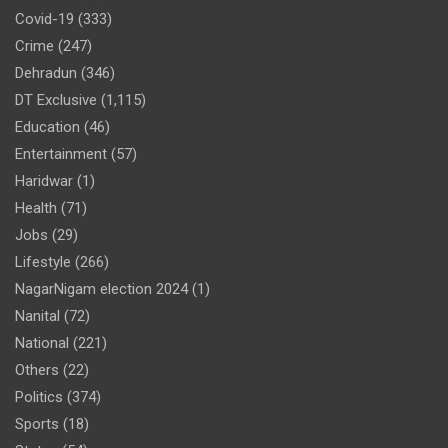
Covid-19
(333)
Crime
(247)
Dehradun
(346)
DT Exclusive
(1,115)
Education
(46)
Entertainment
(57)
Haridwar
(1)
Health
(71)
Jobs
(29)
Lifestyle
(266)
NagarNigam election 2024
(1)
Nanital
(72)
National
(221)
Others
(22)
Politics
(374)
Sports
(18)