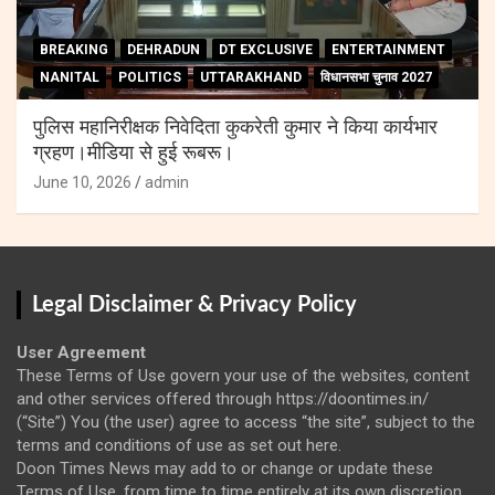
BREAKING
DEHRADUN
DT EXCLUSIVE
ENTERTAINMENT
NANITAL
POLITICS
UTTARAKHAND
विधानसभा चुनाव 2027
पुलिस महानिरीक्षक निवेदिता कुकरेती कुमार ने किया कार्यभार
ग्रहण।मीडिया से हुई रूबरू।
June 10, 2026
admin
Legal Disclaimer & Privacy Policy
User Agreement
These Terms of Use govern your use of the websites, content
and other services offered through https://doontimes.in/
(“Site”) You (the user) agree to access “the site”, subject to the
terms and conditions of use as set out here.
Doon Times News may add to or change or update these
Terms of Use, from time to time entirely at its own discretion.