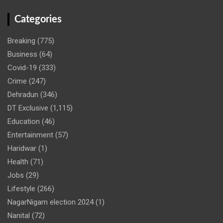
Categories
Breaking
(775)
Business
(64)
Covid-19
(333)
Crime
(247)
Dehradun
(346)
DT Exclusive
(1,115)
Education
(46)
Entertainment
(57)
Haridwar
(1)
Health
(71)
Jobs
(29)
Lifestyle
(266)
NagarNigam election 2024
(1)
Nanital
(72)