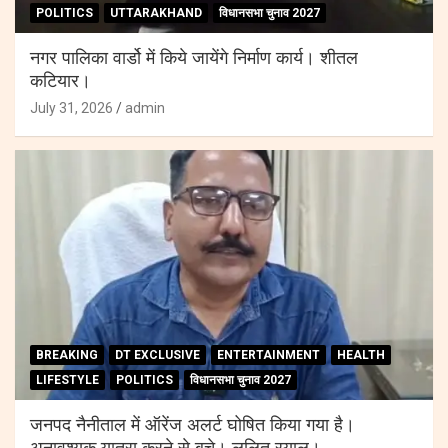
POLITICS
UTTARAKHAND
विधानसभा चुनाव 2027
नगर पालिका वार्डो में किये जायेंगे निर्माण कार्य। शीतल
कटियार।
July 31, 2026
admin
BREAKING
DT EXCLUSIVE
ENTERTAINMENT
HEALTH
LIFESTYLE
POLITICS
विधानसभा चुनाव 2027
जनपद नैनीताल में ऑरेंज अलर्ट घोषित किया गया है।